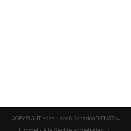
COPYRIGHT 2022 -
2026 SchadenDIENST24
Himmel - Alle Rechte vorbehalten |