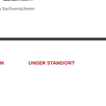
m Sachversicherer
Beste
20. Janua
EN
UNSER STANDORT