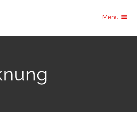
Menü
cknung